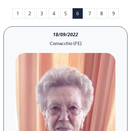
1
2
3
4
5
6
7
8
9
18/09/2022
Comacchio (FE)