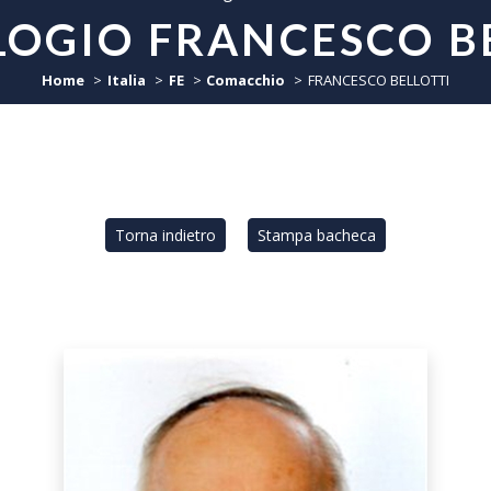
OGIO FRANCESCO B
Home
Italia
FE
Comacchio
FRANCESCO BELLOTTI
Torna indietro
Stampa bacheca