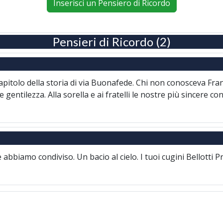
Inserisci un Pensiero di Ricordo
Pensieri di Ricordo (2)
apitolo della storia di via Buonafede. Chi non conosceva Fran
 gentilezza. Alla sorella e ai fratelli le nostre più sincere co
e abbiamo condiviso. Un bacio al cielo. I tuoi cugini Bellotti 