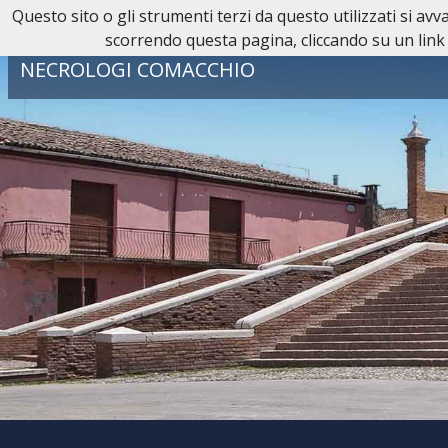
Questo sito o gli strumenti terzi da questo utilizzati si av
Reperibilità H24:
0533 31 31 31
scorrendo questa pagina, cliccando su un link 
NECROLOGI COMACCHIO