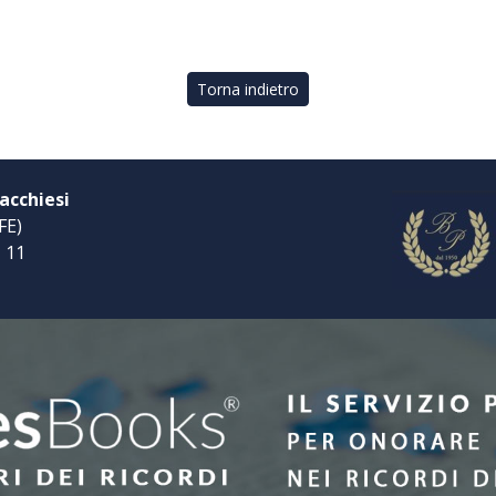
Torna indietro
acchiesi
FE)
, 11