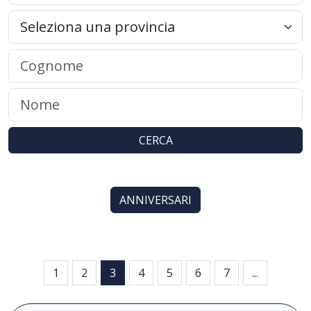
CERCA
ANNIVERSARI
1
2
3
4
5
6
7
...