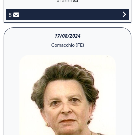
di anni
85
8
17/08/2024
Comacchio (FE)